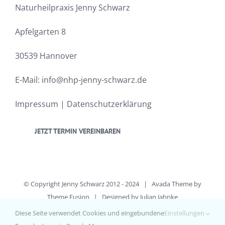
Naturheilpraxis Jenny Schwarz
Apfelgarten 8
30539 Hannover
E-Mail:
info@nhp-jenny-schwarz.de
Impressum
|
Datenschutzerklärung
JETZT TERMIN VEREINBAREN
© Copyright Jenny Schwarz 2012 - 2024 | Avada Theme by
Theme Fusion
| Designed by
Julian Jahnke
All Rights Reserved
Diese Seite verwendet Cookies und eingebundene
Einstellungen