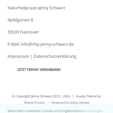
Naturheilpraxis Jenny Schwarz
Apfelgarten 8
30539 Hannover
E-Mail:
info@nhp-jenny-schwarz.de
Impressum
|
Datenschutzerklärung
JETZT TERMIN VEREINBAREN
© Copyright Jenny Schwarz 2012 - 2024 | Avada Theme by
Theme Fusion
| Designed by
Julian Jahnke
All Rights Reserved
Diese Seite verwendet Cookies und eingebundene
Einstellungen