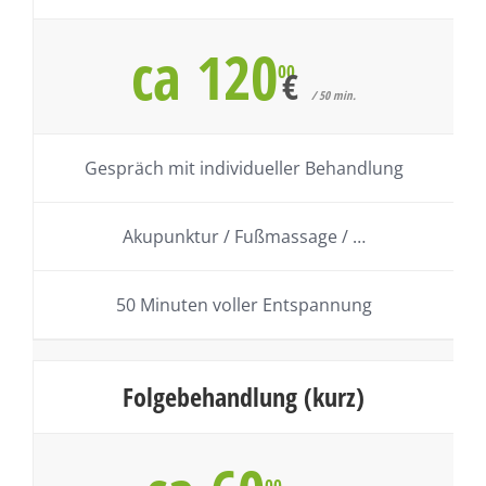
ca 120
00
€
/ 50 min.
Gespräch mit individueller Behandlung
Akupunktur / Fußmassage / …
50 Minuten voller Entspannung
Folgebehandlung (kurz)
00