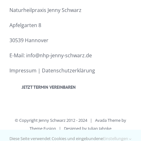
Naturheilpraxis Jenny Schwarz
Apfelgarten 8
30539 Hannover
E-Mail:
info@nhp-jenny-schwarz.de
Impressum
|
Datenschutzerklärung
JETZT TERMIN VEREINBAREN
© Copyright Jenny Schwarz 2012 - 2024 | Avada Theme by
Theme Fusion
| Designed by
Julian Jahnke
All Rights Reserved
Diese Seite verwendet Cookies und eingebundene
Einstellungen