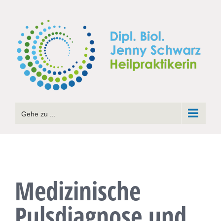
Zum
Inhalt
springen
Gehe zu ...
Medizinische
Pulsdiagnose und